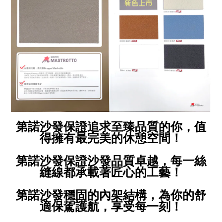
第諾沙發保證追求至臻品質的你，值
得擁有最完美的休憩空間！
第諾沙發保證沙發品質卓越，每一絲
縫線都承載著匠心的工藝！
第諾沙發穩固的內架結構，為你的舒
適保駕護航，享受每一刻！