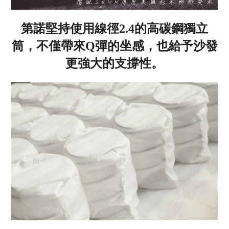
第諾堅持使用線徑2.4的高碳鋼獨立
筒，不僅帶來Q彈的坐感，也給予沙發
更強大的支撐性。