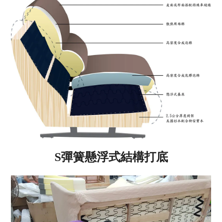
S彈簧懸浮式結構打底