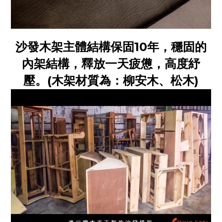
沙發木架主體結構保固10年，穩固的
內架結構，釋放一天疲憊，高度紓
壓。(木架材質為：柳安木、松木)