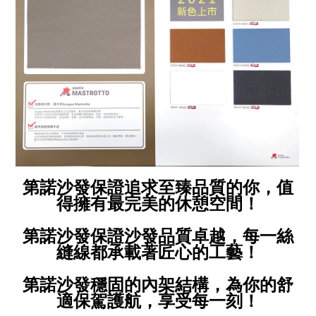
第諾沙發保證追求至臻品質的你，值
得擁有最完美的休憩空間！
第諾沙發保證沙發品質卓越，每一絲
縫線都承載著匠心的工藝！
第諾沙發穩固的內架結構，為你的舒
適保駕護航，享受每一刻！