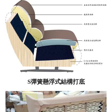
S彈簧懸浮式結構打底