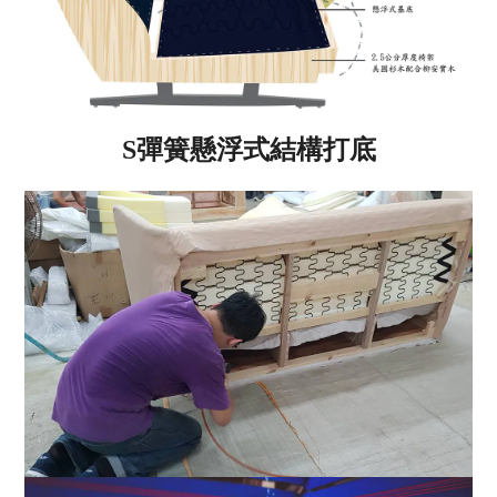
S彈簧懸浮式結構打底