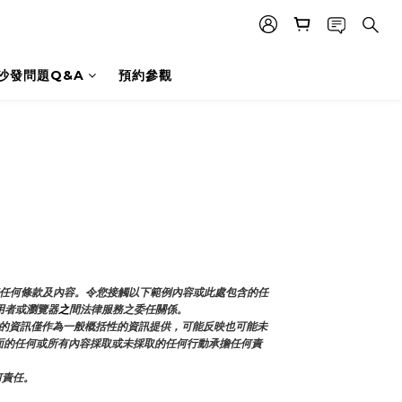
沙發問題Q&A
預約參觀
和任何條款及內容。令您接觸以下範例內容或此處包含的任
用者或瀏覽器
之
間法律服務之委任關係。
的資訊僅作為一般概括性的資訊提供，可能反映也可能未
本頁面的任何或所有內容採取或未採取的任何行動承擔任何責
何責任。