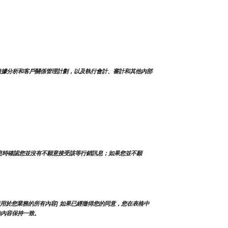
數據分析和客戶關係管理計劃，以及執行會計、審計和其他內部
息時確認您並沒有不願意接受該等行銷訊息；如果您並不願
用於您業務的所有內容] 如果已經徵得您的同意，您在表格中
的內容保持一致。