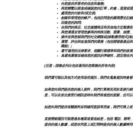
向您提供所要求的信息和服務;
與您聯繫以跟進或確認您的訂單，約會，退貨或退
處理您的付款和/或交易;
創建和管理您的帳戶，包括訪問您的購買歷史記錄
回復您的詢問;
在我們的商店、社交媒體商店和其他地方定製廣告
與您溝通並管理您參與的特殊活動、競賽、抽獎、
操作並與您就我們的社交網路或[移動應用程式]進
運營、評估和改進我們的業務（包括開發新產品和
職能）;
遵守適用的法律要求、相關行業標準和我們的政策
為避免重複並確保您的資訊的準確性，請定期在內
[注意：請務必列出包括適用於您業務的所有內容]
我們還可能以其他方式使用這些資訊，我們在蒐集資訊時會發
如果您向我們提供您的個人資料，我們打算將其用於直接行銷
意，可以在首次接受行銷訊息時向我們表達您的意願，也可以
如您向我們提供有關資料並明確同意該等用途，我們可將上述
直接營銷通訊可能透過各種渠道發送給您，包括 電話、郵寄、
提供的個人數據，或您在同意上述訂閱時提供的個人數據將同