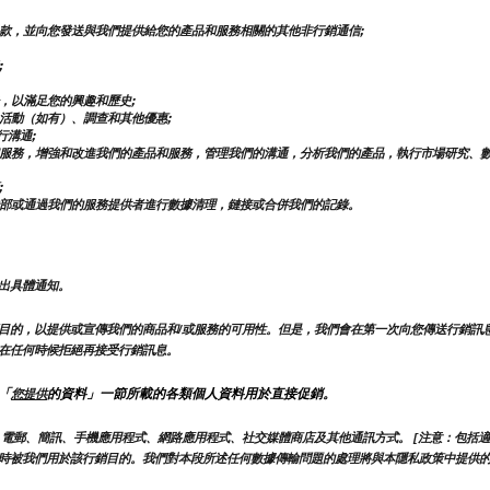
款，並向您發送與我們提供給您的產品和服務相關的其他非行銷通信;
;
，以滿足您的興趣和歷史;
活動（如有）、調查和其他優惠;
行溝通;
服務，增強和改進我們的產品和服務，管理我們的溝通，分析我們的產品，執行市場研究、
;
部或通過我們的服務提供者進行數據清理，鏈接或合併我們的記錄。
出具體通知。
目的，以提供或宣傳我們的商品和/或服務的可用性。但是，我們會在第一次向您傳送行銷訊
在任何時候拒絕再接受行銷訊息。
「
的資料」一節所載的各類個人資料用於直接促銷。
您提供
電郵、簡訊、手機應用程式、網路應用程式、社交媒體商店及其他通訊方式。 [注意：包括適
時被我們用於該行銷目的。我們對本段所述任何數據傳輸問題的處理將與本隱私政策中提供