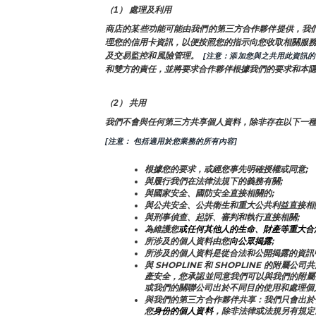
（1） 處理及利用
商店的某些功能可能由我們的第三方合作夥伴提供，我
理您的信用卡資訊，以便按照您的指示向您收取相關服務費
及交易監控和風險管理。 
 [注意：添加您與之共用此資訊
和雙方的責任，並將要求合作夥伴根據我們的要求和本
（2） 共用
我們不會與任何第三方共享個人資料，除非存在以下一
[注意： 包括適用於您業務的所有內容]
根據您的要求，或經您事先明確授權或同意;
與履行我們在法律法規下的義務有關;
與國家安全、國防安全直接相關的;
與公共安全、公共衛生和重大公共利益直接相
與刑事偵查、起訴、審判和執行直接相關;
為維護您
或任何其他人的生命、財產等重大合
所涉及的個人資料由您
向公眾揭露
;
所涉及的個人資料是從合法和公開揭露的資訊
與 SHOPLINE 和 SHOPLINE 的
產安全，您承認並同意我們可以與我們的附屬
或我們的關聯公司出於不同目的使用和處理個
與我們的第三方合作夥伴共享：我們只會出於
您
身份的個人資料
，除非法律或法規另有規定