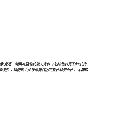
會蒐集和處理、利用有關您的個人資料（包括您的員工和/或代
重要性，我們致力於確保商店的完整性和安全性。
 本隱私