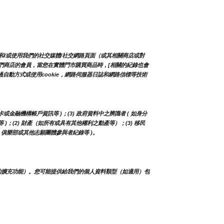
和/或使用我們的社交媒體/社交網路頁面（或其相關商店或對
入我們商店的會員，當您在實體門市購買商品時，[相關的紀錄也會
自動方式或使用cookie，網路伺服器日誌和網路信標等技術
卡或金融機構帳戶資訊等 )；(3) 政府資料中之辨識者 ( 如身分
等 )；(2) 財產（如所有或具有其他權利之動產等）；(3) 移民
人、俱樂部或其他志願團體參與者紀錄等 )。
的擴充功能）。您可能提供給我們的個人資料類型（如適用）包