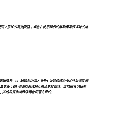
頁面上描述的其他資訊，或您在使用我們的移動應用程式時的地
務服務；(4) 驗證您的個人身份 ( 如以保護您免於詐欺等犯罪
、服務及更新；(9) 偵測並保護您及商店免於錯誤、詐欺或其他犯罪
13) 其他於蒐集當時取得您同意之目的。