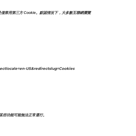
僅禁用第三方 Cookie。默認情況下，大多數互聯網瀏覽
ectlocale=en-US&redirectslug=Cookies
某些功能可能無法正常運行。