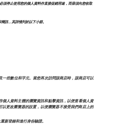
必須停止使用您的個人資料作直接促銷用途，而毋須向您收取
和簡訊，其詳情列於以下小節。
以及一些數位和字元。當您再次訪問該商店時，該商店可以
緩存個人資料主體的瀏覽資訊和點擊資訊，以便查看個人資
也可以更改瀏覽器的設置，以便瀏覽器不接受我們商店上的
面上重新登錄和進行身份驗證。