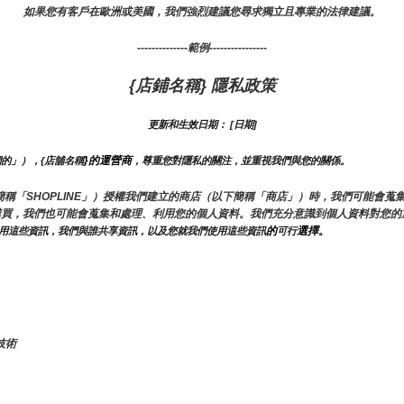
如果您有客戶在歐洲或美國，我們強烈建議您尋求獨立且專業的法律建議。
--------------範例----------------
{店鋪名稱} 隱私政策
更新和生效日期： [日期]
}的運營商
們的」），{店舖名稱
，尊重您對隱私的關注，並重視我們與您的關係。 
E（以下簡稱「SHOPLINE」）授權我們建立的商店（以下簡稱「商店」）時，我們可能
購買，我們也可能會蒐集和處理、利用您的個人資料。我們充分意識到個人資料對您的
的
選擇。
用這些資訊，我們與誰共享資訊，以及您就我們使用這些資訊
可行
技術