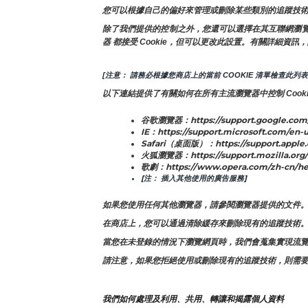
您可以根據自己的偏好來管理或刪除某些類別的追蹤技術
除了我們提供的控制之外，您還可以選擇在其互聯網瀏覽器中
器 都接受 Cookie，但可以更改此設置。有關詳細資訊，
[注意： 請務必根據您商店上的當前 COOKIE 清單檢查此列表
以下連結提供了有關如何在所有主流瀏覽器中控制 Cooki
谷歌瀏覽器：https://support.google.com
IE：https://support.microsoft.com/en-u
Safari（桌面版）：https://support.apple
火狐瀏覽器：https://support.mozilla.org/e
歌劇：https://www.opera.com/zh-cn/he
[注： 插入其他使用的廣告服務]
如果您使用任何其他瀏覽器，請參閱瀏覽器提供的文件
在商店上，您可以通過清除緩存來刪除現有的追蹤技術
當您在未登錄的情況下瀏覽網頁時，我們會蒐集實現流覽功
請注意，如果您拒絕使用或刪除現有的追蹤技術，則需
我們如何處理及利用、共用、轉讓和揭露個人資料