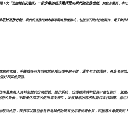
」一節所載的程序選擇退出我們的直接促銷
照下文「
您的權利及選擇
。如您有需要，本行
料用於直接行銷
。我們的直接行銷內容可能有幾種形式，包括但不限於行銷郵件、電子郵件
存儲在您的電腦，手機或任何其他智慧終端設備中的小檔，通常包含標識符，商店名稱
用者偏好和其他資訊。
類似技術蒐集個人資料主體的設備型號、操作系統、設備標識碼和登錄IP位址資訊，並
時識別您的身份，不斷優化商店的使用者友好性，並根據您的需求對商店進行調整。您
ie和其他類似技術，我們可以識別您是否是我們的既有使用者或者會員，而無需在每個頁