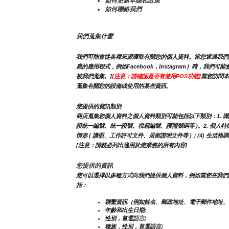
如何更新本隱私政策
如何聯絡我們
我們蒐集什麼
我們可能會從各種來源獲取有關您的個人資料。當您通過我們的
應的應用程式，例如Facebook，Instagram）時
被我們蒐集。]
[注意：請確認是否有使用POS功能]
當您訪問本
蒐集有關您的設備或使用的某些資訊。
您提供的資訊類別
商店蒐集您個人資料之個人資料類別可能包括以下類別：1. 識別類 -
證統一編號、統一證號、稅籍編號、護照號碼等 )。2. 個人特徵類 
情形 ( 護照、工作許可文件、居留證明文件等 )；(4) 生活格
[注意：請務必列出適用於您業務的所有內容]
您提供的資訊
您可以選擇以多種方式向我們提供個人資料，例如當您在我們
括：
聯繫資訊（例如姓名、郵政地址、電子郵件地址、
年齡和出生日期;
性別，首選語言;
種族，性別，首選語言;