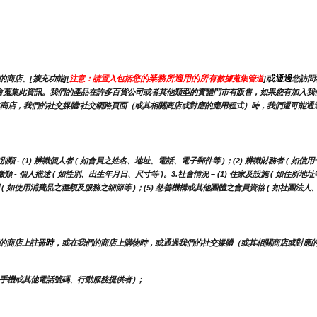
您的業務所適用的所有
或通過
商店、[擴充功能][
注意：請置入包括
數據蒐集管道
]
您訪問
，我們可能會蒐集此資訊。我們的產品在許多百貨公司或者其他類型的實體門市有販售，如果您有加
商店，我們的社交媒體/社交網路頁面（或其相關商店或對應的應用程式）時，我們還可能通過
 (1) 辨識個人者 ( 如會員之姓名、地址、電話、電子郵件等 )；(2) 辨識財務者 ( 如信用
- 個人描述 ( 如性別、出生年月日、尺寸等 )。3.社會情況 – (1) 住家及設施 ( 如住所地址
調 ( 如使用消費品之種類及服務之細節等 )；(5) 慈善機構或其他團體之會員資格 ( 如社團法
時
的商店上註冊
，或在我們的商店上購物時，或通過我們的社交媒體（或其相關商店或對應
手機或其他電話號碼、行動服務提供者）;