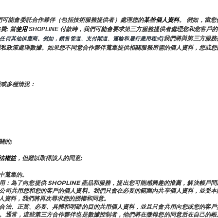
們可能會委託合作夥伴（包括技術服務提供者）處理您的
某些個人資料
。 例如，當
; 當
使用 
SHOPLINE 付款時，我們可能會要求第三方服務提供者處理您和您客
我們將與第三方服務
的任何其他供應商。例如，銷售管道、支付閘道、運輸和履行應用程式]
隱私政策處理數據。如果您不同意合作夥伴蒐集提供相關服務所需的個人資料，您或您
種或多種情況：
關的;
法權益
，但難以取得該人的同意;
中蒐集的。
附屬公司共用：為了向您提供 SHOPLINE 產品和服務，提出您可能感興趣的推薦，解
公司共用您和您的客戶的個人資料。我們只會在必要的範圍內共享個人資料，並受本
人資料，我們將再次尋求您的授權和同意。
合法、正當、必要、具體和明確的目的共用個人資料，並且只會共用向您或您的客戶
。通常，這些第三方合作夥伴也是數據控制者，他們將在徵得您的同意后在自己的帳