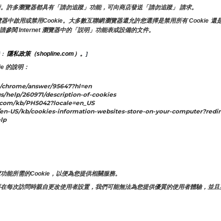
。許多瀏覽器都具有「請勿追蹤」功能，可向商店發送「請勿追蹤」 請求。
啟用或禁用Cookie。大多數互聯網瀏覽器還允許您選擇是禁用所有 Cookie 還是
請參閱 Internet 瀏覽器中的「説明」功能表或設備的文件。
隱私政策（shopline.com）。
： 
]
e 的說明：
/chrome/answer/95647?hl=en
s/help/260971/description-of-cookies
.com/kb/PH5042?locale=en_US
n-US/kb/cookies-information-websites-store-on-your-computer?redir
lp
。
。
能所需的Cookie，以便為您提供相關服務。
要在每次訪問時親自更改使用者設置，我們可能無法為您提供優質的使用者體驗，並且