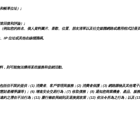
和帳單位址）;
查回復和評論）;
（例如您的姓名、個人資料圖片、喜歡、位置、朋友清單以及社交媒體網路或應用程式註冊
、IP 位址或其他在線標識碼。
料，則可能無法獲得某些服務和促銷活動。
不限於提供：(1) 消費者、客戶管理與服務；(2) 消費者保護；(3) 網路購物及其他電子商
智慧財產權爭議等 )； (6) 增進安全交易行為；(7) 收取債務； (8) 通知您商業機會、產品
約之潛在不法行為；(11) 履行條款與細則及退換貨政策；(12) 依法令所為之行為；以及 (