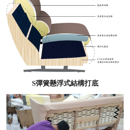
S彈簧懸浮式結構打底