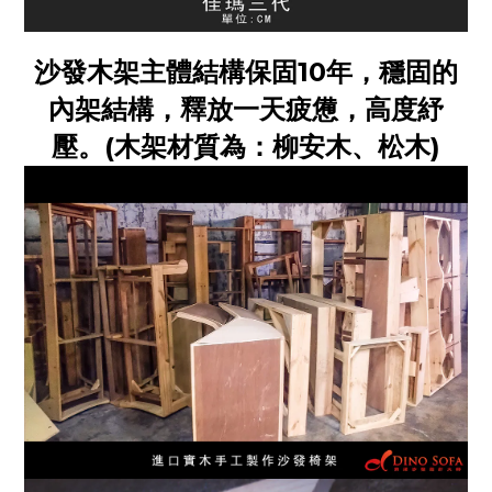
沙發木架主體結構保固10年，穩固的
內架結構，釋放一天疲憊，高度紓
壓。(木架材質為：柳安木、松木)