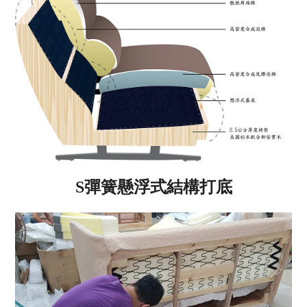
S彈簧懸浮式結構打底