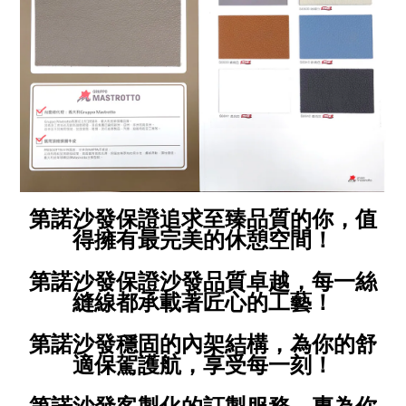
第諾沙發保證追求至臻品質的你，值
得擁有最完美的休憩空間！
第諾沙發保證沙發品質卓越，每一絲
縫線都承載著匠心的工藝！
第諾沙發穩固的內架結構，為你的舒
適保駕護航，享受每一刻！