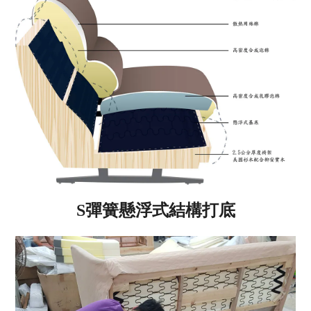
S彈簧懸浮式結構打底